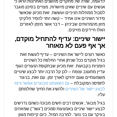
לדוגמה, שורה של מחקרים מהשנים האחרונות הראו כי
אנשים עם שיניים שאינן מיושרות, מצויים בסיכון מוגבר
לסבול ממחלות חניכיים ועששת. זאת מכיוון שכאשר
סידור השיניים אינו אחיד – קשה יותר להסיר חלקיקי
מזון מהמרווחים שביניהן – דבר אשר מזמן לאזורים
האלו חיידקים מזיקים.
יישור שיניים: עדיף להתחיל מוקדם,
אך אף פעם לא מאוחר
כאשר רוצים ליישר את השיניים – עדיף לעשות זאת
בגיל מוקדם ככל שניתן אחרי החלפת כל השיניים
הזמניות בקבועות. זאת מכיוון שבתקופת הנעורים הגוף
עדיין מתעצב וצומח – לכן קל הרבה יותר לבצע שינויים
משמעותיים שגם יחזיקו לאורך זמן. עם זאת, בניגוד
לתפיסה המקובלת –
גם כשאנחנו מבוגרים אפשר ורצוי
לבצע יישור של השיניים
ולהשיג את החיוך שחלמתם
עליו.
בגיל מבוגר, אנשים רבים חשים מבוכה כשהם נדרשים
לבצע יישור שיניים באמצעות סמכים (“גשר”) שמזוהים
בעיקר עם בני נוער. למרבה המזל, כיום קיימות מגוון