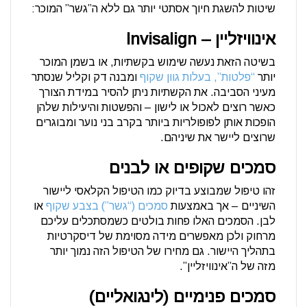
שיטות להשגת חיוך אסתטי יותר גם ללא ה”גשר” המוכר:
אינוויזליין – Invisalign
בשיטה הזאת נעשה שימוש בקשתיות, או בשמן המוכר
יותר
“פלטות”, בעלות גוון שקוף
ומבנה דק וקליל שנסתר
מעיני הסביבה. את הקשתיות ניתן להסיר במידת הצורך
כאשר רוצים לאכול או לישון – והפשטות והיעילות שלהן
הופכות אותן לפופולריות ביותר בקרב בני נוער ומבוגרים
שרוצים ליישר את שיניהם.
סמכים שקופים או לבנים
זהו טיפול שמבוצע בדיוק כמו הטיפול הקלאסי ליישור
השיניים – אך באמצעות
סמכים (“גשר”) בצבע שקוף
או
לבן. הסמכים האלו פחות בולטים כשמסתכלים עליכם
מרחוק ולכן מאפשרים מידה מסוימת של דיסקרטיות
בתהליך היישור. גם מחירו של הטיפול הזה נמוך יותר
מזה של ה”אינוויזליין”.
סמכים פנימיים (לינגואליים)