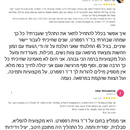
איך אפשר בכלל להתחיל לתאר את התהליך שעברתי? כל כך
שמחה שבחרתי בד”ר רפפורט, שנים שחיכיתי לעבור יישור
שיניים, בגיל 45 החלטתי שאני הולכת על זה ודי,הגעתי עם המון
חחשות ומצאתי מרפאה עם צוות נשים, מכילות, מעודדות ומעל
הכל מקצועיות ברמה הכי גבוהה. אני היום לא מאמינה שחיכיתי כל
כך הרבה שנים, וסוף סוף מרגישה שגם אני יכולה לחייך בפה מלא.
אין מספיק מילים להודות לך ד”ר רפפורט, על מקצועיות ותמיכה,
ועל הצוות שהקמת במרפאה. נעמה
אני ממליץ בחום על ד”ר גזית-רפפורט. היא מקצועית להפליא,
סבלנית, יסודית וחמה. כל התהליך היה מתוכנן היטב, יעיל וידידותי