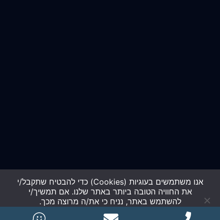
אנו משתמשים בעוגיות (Cookies) כדי להבטיח שתקבל/י
את החוויה הטובה ביותר באתר שלנו. אם תמשיך/י
להשתמש באתר, נניח כי את/ה מרוצה מכך.
כל הזכויות שמורות gazitortho.co.il
מסכים/ה
לא מסכים/ה
מדיניות פרטיות