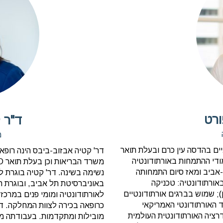
ורט
ד"ר 
מ
יים בהדסה עין כרם ובעלת תואר
דר' קטיה אבזוב-ביבס הינה רופא
די ההתמחות באורתודונטיה
אביב ומאז סיום התמחותה
נשימה בשינה. דר' קטיה בוגרת לי
ורתודונטיה: טכניקה
באוניברסיטת תל אביב, ובוגרת 
ן); שמוש בברגים אורתודונטיים
לאורתודונטיה ומומי פנים במרכ
וד האורתודונטי האמריקאי
כרופאה בכירה לצוות המחלקה. דר
ד לאורתודונטיה לינגואלית (ALOA); בפדרציה האורתודונטית העולמית
מובילות ומתקדמות. בעבודתה מקפ