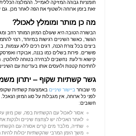
חומציות גבוהה המזיקה לאמייל. ההמלצה הכללית
זאת בזמן ארוחה ולשטוף את הפה לאחר מכן. גם ש
מה כן מותר ומומלץ לאכול?
הבשורה הטובה היא שעולם המזון המותר רחב ומג
הגשר, כאשר השיניים רגישות במיוחד, רצוי להתמקד
ביצים בכל צורת הכנה, דגים רכים ללא עצמות, ב
פושרים. פירות בשלים כמו בננה, אבוקדו ואפרסק ה
קישוא ודלעת נחשבים לבחירה בטוחה לחלוטין. חש
לחתיכות קטנות ולועסים אותו בעדינות עם השיניים
גשר קשתיות שקוף – יתרון משמ
מי שבוחר
ביישור שיניים
באמצעות קשתיות שקופות 
לפני כל ארוחה, אין מגבלות על סוג המזון הנאכ
חשובים:
אסור לאכול עם הקשתיות בפה, שכן מזון על
לאחר האכילה יש לצחצח שיניים ולנקות א
שתייה, מלבד מים קרים אסורה עם הקשתיו
משך הזמן המרבי שהקשתיות יכולות להיות מ