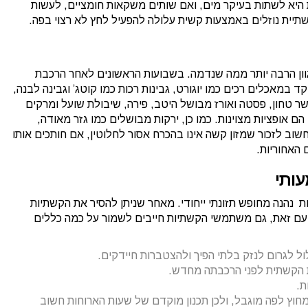
 היא לשתות בעיקר מים, ואם שותים משקאות חומציים, לעשות
תיית נוזלים באמצעות קשית עלולה להפעיל לחץ לא רצוי בפה.
וון הרבה יותר ממה שנדמה. בשבועות הראשונים לאחר הרכבת
 במאכלים רכים כמו יוגורט, גבינות רכות כמו קוטג’ וגבינה לבנה,
שר טחון, פסטה ואורז מבושל היטב, פירה, שיבולת שועל ומרקים
ם אופציות מצוינות. כמו כן, ירקות מבושלים כמו גזר מאודה,
וב לזכור שמזון קשה אינו בהכרח אסור לחלוטין, אם חותכים אותו
 האחוריות.
עותי
נהנה מחופש תזונתי ייחודי. מאחר שניתן להסיר את הקשתיות
ל. עם זאת, גם משתמשי הקשתיות חייבים לשמור על כמה כללים
ול לגרום לנזק בלתי הפיך ולהצטברות חיידקים.
ת הקשתית לפני הרכבתה מחדש.
ת.
חוץ לפה מוגבל, ולכן תכנון מוקדם של שעות הארוחות חשוב