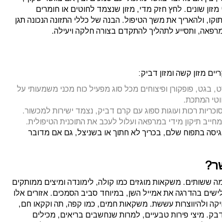
מזון שונים. לחץ חזק מדי, מזון שנצמד לחוטים או חומרים
וקו, ולהאריך את משך הטיפול. הבנה של כללי התזונה הנכונה תגן
פאה, ותסייע לתהליך להתקדם בצורה חלקה ויעילה.
יים מזון קשה ומזון דביק:
ט, בגט, פופקורן ופיצוחים מכל סוג מפעיל כוח מכני משמעותי על
וטי המתכת.
סוכריות רכות ועוגות ספוג עם קרם דביק, נצמד ישירות למכשור.
חייב תיקון מידי במרפאה ועלול לעכב את התוכנית הטיפולית.
נגיסה בתפוח שלם, בכריך לא חתוך או בשניצל, גם אם מדובר
ר?
ה ששותים. משקאות מוגזים כמו קולה, לימונדה ומיצים ממותקים
לישים בהדרגה את אמייל השן, במיוחד סביב הסמכים. אזורים אלו
שחיקה ולהיווצרות עששת. משקאות חמים, כמו קפה, תה וקקאו חם,
דבק. מיצי פירות טבעיים, למרות שנחשבים בריאים, מכילים