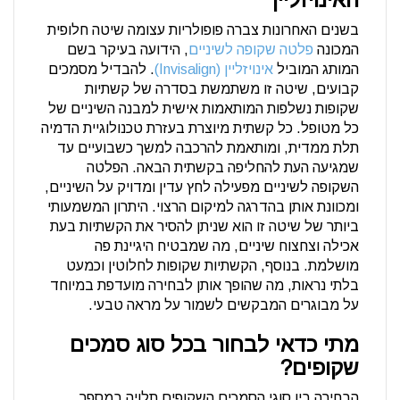
בשנים האחרונות צברה פופולריות עצומה שיטה חלופית
המכונה
פלטה שקופה לשיניים
, הידועה בעיקר בשם
המותג המוביל
אינויזליין (Invisalign)
. להבדיל מסמכים
קבועים, שיטה זו משתמשת בסדרה של קשתיות
שקופות נשלפות המותאמות אישית למבנה השיניים של
כל מטופל. כל קשתית מיוצרת בעזרת טכנולוגיית הדמיה
תלת ממדית, ומותאמת להרכבה למשך כשבועיים עד
שמגיעה העת להחליפה בקשתית הבאה. הפלטה
השקופה לשיניים מפעילה לחץ עדין ומדויק על השיניים,
ומכוונת אותן בהדרגה למיקום הרצוי. היתרון המשמעותי
ביותר של שיטה זו הוא שניתן להסיר את הקשתיות בעת
אכילה וצחצוח שיניים, מה שמבטיח היגיינת פה
מושלמת. בנוסף, הקשתיות שקופות לחלוטין וכמעט
בלתי נראות, מה שהופך אותן לבחירה מועדפת במיוחד
על מבוגרים המבקשים לשמור על מראה טבעי.
מתי כדאי לבחור בכל סוג סמכים
שקופים?
הבחירה בין סוגי הסמכים השקופים תלויה במספר