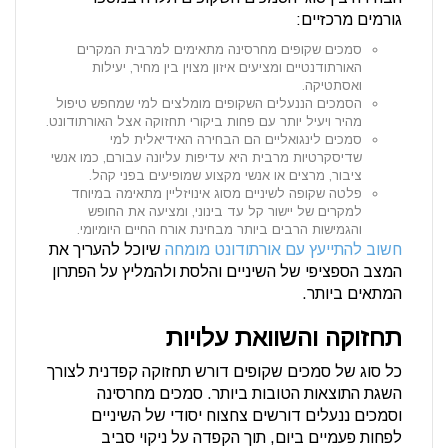
גורמים מרכזיים:
סמכים שקופים מחרסינה מתאימים למרבית המקרים
האורתודנטיים ומציעים איזון מצוין בין מחיר, יעילות
ואסתטיקה.
הסמכים הננעלים השקופים מומלצים למי שמחפש טיפול
מהיר ויעיל יותר עם פחות ביקורי תחזוקה אצל האורתודונט.
סמכים לינגואליים הם הבחירה האידיאלית למי
שדיסקרטיות מרבית היא עדיפות עליונה עבורם, כמו אנשי
ציבור, מרצים או אנשי מקצוע שמופיעים בפני קהל.
פלטה שקופה לשיניים מסוג אינויזליין מתאימה במיוחד
למקרים של יישור קל עד בינוני, ומציעה את החופש
והגמישות הרבים ביותר מבחינת אורח החיים היומיומי.
חשוב להתייעץ עם אורתודונט מומחה
שיוכל להעריך את
המצב הספציפי של השיניים והלסת ולהמליץ על הפתרון
המתאים ביותר.
תחזוקה והשוואת עלויות
כל סוג של סמכים שקופים דורש תחזוקה קפדנית לצורך
השגת התוצאות הטובות ביותר. סמכים מחרסינה
וסמכים ננעלים דורשים צחצוח יסודי של השיניים
לפחות פעמיים ביום, תוך הקפדה על ניקוי סביב