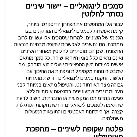
סמכים לינגואליים – יישור שיניים
נסתר לחלוטין
עבור אלו המחפשים את הפתרון הדיסקרטי ביותר,
קיימת אפשרות לסמכים לינגואליים המותקנים בצד
הפנימי של השיניים. למרות שסמכים אלו עשויים לרוב
ממתכת, הם נחשבים לאפשרות שקופה מבחינת הנראות
החיצונית, שכן הם מוסתרים לחלוטין מאחורי השיניים
ואינם נראים כלל בזמן חיוך או שיחה. כל סמך מותאם
אישית למידות השן הספציפית שעליה הוא מודבק, מה
שמבטיח נוחות מקסימלית ומפחית את החיכוך עם
הלשון. התקנת סמכים לינגואליים דורשת מומחיות
גבוהה מצד האורתודונט, והטיפול מתאים במיוחד לבני
נוער ומבוגרים שמעוניינים בתוצאות איכותיות ללא
פגיעה בתדמיתם המקצועית או החברתית. חשוב לדעת
שהתאמה לסמכים לינגואליים דורשת תקופת הסתגלות
קצרה, אך היתרונות האסטטיים והתוצאות המעולות
משתלמים.
פלטה שקופה לשיניים – מהפכת
האינויזליין