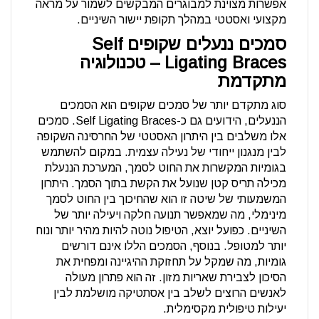
אפשרות מצוינת למבוגרים המבקשים לשמור על מראה
מקצועי ואסטטי במהלך תקופת יישור השיניים.
סמכים ננעלים שקופים Self
Ligating Braces – טכנולוגיה
מתקדמת
סוג מתקדם יותר של סמכים שקופים הוא הסמכים
הננעלים, הידועים גם כ-Self Ligating Braces. סמכים
אלו משלבים בין היתרון האסטטי של החרסינה השקופה
לבין מנגנון ייחודי של נעילה עצמית. במקום להשתמש
בגומיות המקשרות את החוט לסמך, המערכת הננעלת
מכילה תריס קטן שנועל את הקשת בתוך הסמך. היתרון
המשמעותי של שיטה זו הוא שהחיכוך בין החוט לסמך
מינימלי, מה שמאפשר תנועה חלקה ויעילה יותר של
השיניים. כפועל יוצא, הטיפול נוטה להיות מהיר יותר ונוח
יותר למטופל. בנוסף, הסמכים הללו אינם דורשים
גומיות, מה שמקל על תחזוקת ההיגיינה ומפחית את
הסיכון לצבירת שאריות מזון. זה הוא פתרון מעולה
לאנשים הרוצים לשלב בין אסתטיקה מושלמת לבין
יעילות טיפולית מקסימלית.