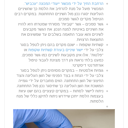
הרחבת החיך על ידי מכשור ייעודי המכונה “עכביש”
.
המכשיר פועל על מנת להרחיב את הלסת כך שהשיניים
העליונות יסגרו נכון מול השיניים התחתונות. במקרים רבים
הטיפול מקדים לגשר סמכים.
גשר סמכים – גשר “קוביות” מסורתי שמטרתו היא להזיז
את השיניים באיטיות למנח הנכון. את הגשר מקבעים
לשיניים והוא עובר התאמה בשלבים עד שמשיגים את
התוצאות הרצויות.
קשתיות שקופות – ישנם מקרים בהם ניתן לטפל בסגר
צלבי על ידי
יישור שיניים בעזרת קשתיות שקופות
או
“פלטות”. אלו אינן מקובעות לשיניים כמו גשר סמכים,
כמעט בלתי נראות והן דרך מצוינת לעבור טיפול
אורתודנטי דיסקרטי.
גומיות אלסטיות – במקרים מסוימים ניתן לטפל בסגר
צלבי על ידי הנחת וו בצד הפנימי של השן העליונה והצד
החיצוני של השן התחתונה. הווים מחוברים על ידי גומייה
המושכת את השן העליונה כך שתיסגר נכון מול התחתונה.
ניתוח ליישור לסתות – במקרים קיצוניים בהם ישנו עיוות
בעצמות הלסת ייתכן שיידרש ניתוח לתיקון כללי של מנח
הלסתות.