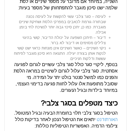
השנייה, במיוחד אם מדובר על מספר שיניים או לסת
שלמה ישנו סיכון מוגבר להתפתחותן של מספר בעיות:
לעיסה – סגר צלבי עשוי להקשות על לעיסה נכונה
שבתורה גורמת לכאבים במפרקי הלסת ושחיקת שיניים
מוגברת. כמו כן, יתכן סיכוי גבוה יותר לנשיכת לחי בזמן
אכילה.
דיבור – תיתכן השפעה על יכולת הדיבור, קושי בהיגוי
צלילים מסוימים או דיבור לא ברור.
ניקוי השיניים – כאשר השיניים אינן מונחות כראוי ישנו קושי
לנקות אותן בצורה יעילה. התצאה היא סיכון מוגבר לפיתוח
עששת ודלקות חניכיים.
בנוסף, ליקויי סגר כולל סגר צלבי עשויים לגרום לפגיעה
אסתטית. סגר צלבי עלול לגרום לשינויים במראה הלסת
והפנים כמו למשל סנטר בולט יתר על המידה. מי
שסובל מתופעות אלו עלול לחוות פגיעה בדימוי העצמי,
במיוחד בילדות ובגיל הנעורים.
כיצד מטפלים בסגר צלבי?
הטיפול בסגר צלבי תלוי בחומרת הבעיה ובגיל המטופל.
האורתודנט
יתאים את הטיפול הנכון לאחר בדיקות כולל
צילומי הדמיה. האפשריות הטיפוליות כוללות: