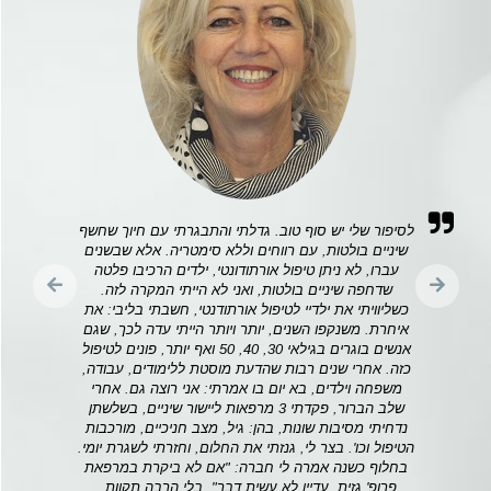
לסיפור שלי יש סוף טוב. גדלתי והתבגרתי עם חיוך שחשף
שיניים בולטות, עם רווחים וללא סימטריה. אלא שבשנים
עברו, לא ניתן טיפול אורתודונטי, ילדים הרכיבו פלטה
שדחפה שיניים בולטות, ואני לא הייתי המקרה לזה.
כשליוויתי את ילדיי לטיפול אורתודנטי, חשבתי בליבי: את
איחרת. משנקפו השנים, יותר ויותר הייתי עדה לכך, שגם
אנשים בוגרים בגילאי 30, 40, 50 ואף יותר, פונים לטיפול
כזה. אחרי שנים רבות שהדעת מוסטת ללימודים, עבודה,
משפחה וילדים, בא יום בו אמרתי: אני רוצה גם. אחרי
שלב הברור, פקדתי 3 מרפאות ליישור שיניים, בשלשתן
נדחיתי מסיבות שונות, בהן: גיל, מצב חניכיים, מורכבות
הטיפול וכו'. בצר לי, גנזתי את החלום, וחזרתי לשגרת יומי.
בחלוף כשנה אמרה לי חברה: "אם לא ביקרת במרפאת
פרופ' גזית, עדיין לא עשית דבר". בלי הרבה תקוות ,