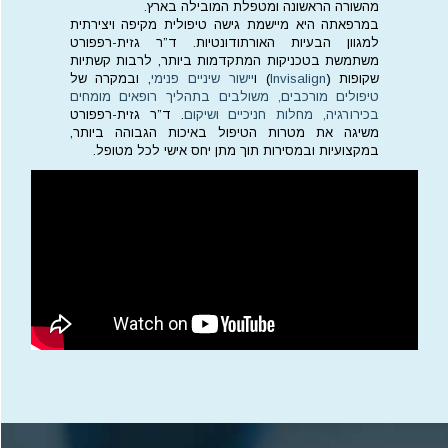
מהשורה הראשונה ומטפלת המובילה בארץ.
במרפאתה היא מיישמת גישה טיפולית מקיפה ויצירתית
למגוון הבעיות האורתודונטיות. ד”ר גזית-רפפורט
משתמשת בטכניקות המתקדמות ביותר, לרבות קשתיות
שקופות (
Invisalign
) ו
יישור שיניים פנימי
, ובמקרה של
טיפולים מורכבים, משולבים בתהליך רופאים מומחים
בכירורגיה, מחלות חניכיים ושיקום
. ד”ר גזית-רפפורט
משיגה את מטרות הטיפול באיכות הגבוהה ביותר,
במקצועיות ובמסירות תוך מתן יחס אישי לכל מטופל.