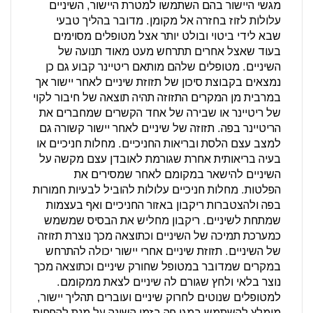
מגשי היישור בהם השתמשו למטרת היישור, השיניים
עלולות לזוז בחזרה אל מקומן. מדובר בהליך טבעי
שבא לידי ביטוי ובולט יותר אצל מטופלים מסוימים
בעוד שאצל אחרים תתרחש מעט מאוד תנועה של
השיניים. מטופלים שלהם מותאם ריטיינר קבוע גם כן
נמצאים בקבוצת סיכון של תזוזת שיניים לאחר יישור אך
במרבית מן המקרים התזוזה תהיה תוצאה של חיבור לקוי
של ריטיינר או שבירה של אחד הקשרים שמחברים את
הריטיינר בפה. תזוזה של שיניים לאחר יישור קשורה גם
למצב עצם הלסת ובריאות החניכיים. מחלות חניכיים או
בעיה בריאותית אחרת שגורמת לאובדן עצם מקשה על
השיניים להישאר במקומם לאחר שמסירים את
הפלטות. מחלות חניכיים עלולות להוביל לבעיות חמורות
בפה ולהצטברות ריקבון באזור החניכיים ואף בעצמות
שמתחת לשיניים. ריקבון מחליש את הבסיס שמשמש
כמערכת תמיכה של השיניים וכתוצאה מכך נוצרת תזוזה
של השיניים. תזוזת שיניים אחרי יישור יכולה להתרחש
במקרים שמדובר במטופל שחורק שיניים וכתוצאה מכך
נוצר בלאי ולחץ שגורם לה שיניים לצאת ממקומם.
למטופלים שנוטים לחרוק שיניים ועוברים תהליך יישור,
מומלץ להשתמש במגן פה בזמן השינה על מנת להפחית