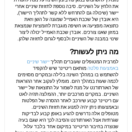
את הלחץ על השיניים. סיבה נוספת לתזוזת שיניים אחרי
יישור (שיכולה גם להתרחש ללא קשר לתהליך היישור),
היא אובדן של שכבת האמייל שמגנה על השן וזאת
כתוצאה מפציעה או חשיפה מוגברת לחומציות שנמצאת
במזון שאנו צורכים. אובדן שכבת האמייל יכולה ליצור
שינוי במבנה של השיניים ולבסוף לגרום לתזוזה שלהן.
מה ניתן לעשות?
למרבית המטופלים שעוברים תהליך
יישור שיניים
באמצעות פלטה
מותאם ריטיינר שיש להקפיד
להשתמש בו במהלך השינה בלילה ובמקרים מסוימים
לכמה שעות במהלך היום. מומלץ לעקוב אחר ההוראות
של האורתודנט על מנת לשמור על התוצאות של יישור
השיניים. במקרים מורכבים יותר, ההמלצה תהיה לאט
עם ריטיינר קבוע שיורכב לאחר ההסרה של הפלטות
ובאמצעותו ניתן יהיה למנוע את תזוזת השיניים.
מטופלים אלה נדרשים להגיע באופן קבוע לבדיקות
שגרתיות אצל האורתודנט והסיבה לכך היא שגם בעיה
שנוצרה בחיבור הריטיינר במיקום אחד בלבד עלול