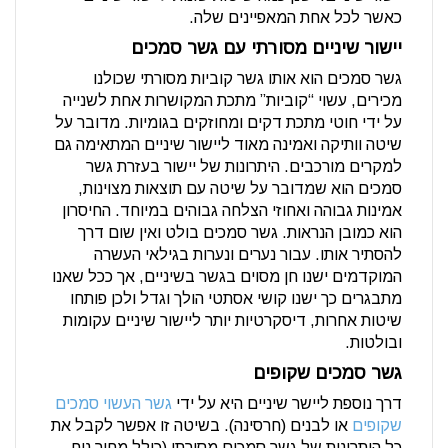
כאשר לכל אחת המאפיינים שלה.
יישור שיניים מסורתי עם גשר סמכים
גשר סמכים הוא אותו גשר קוביות מסורתי שכולנו
מכירים, עשוי “קוביות” מתכת המקושרות אחת לשנייה
על ידי חוטי מתכת דקים ומחוזקים בגומיות. מדובר על
שיטה וותיקה ואמינה מאוד ליישור שיניים המתאימה גם
למקרים מורכבים. היתרונות של יישור בעזרת גשר
סמכים הוא שמדובר על שיטה עם תוצאות מצוינות,
אמינות גבוהה ואחוזי הצלחה גבוהים במיוחד. החיסרון
הוא כמובן הנראות. גשר סמכים בולט ואין שום דרך
להסתיר אותו. עבור נערים ונערות בגילאי העשרה
המוקדמים ישנו חן מסוים בגשר בשיניים, אך ככל שאנו
מתבגרים כך ישנו קושי אסתטי הולך וגדל ולכן פותחו
שיטות אחרות, דיסקרטיות יותר ליישור שיניים עקומות
ובולטות.
גשר סמכים שקופים
דרך נוספת ליישר שיניים היא על ידי
גשר העשוי סמכים
שקופים
או לבנים (חרסינה). בשיטה זו אפשר לקבל את
כל היתרונות של גשר סמכים מסורתי (כולל מחיר נוח