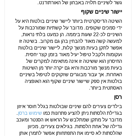
גשר לשיניים תלויה באבחון של האורתודנט.
יישור שיניים שקוף
השיטה הדיסקרטית ביותר ליישר שיניים בולטות היא על
ידי סמכים שקופים. מדובר על קשתיות שמורכבות על
השיניים לכ-22 שעות ביממה. הן כמעט בלתי נראות,
למעשה קשה מאוד להבחין בהן גם מקרוב. בשיטה זו
אפשר לתקן בעיות מנשך קלות, ליישור שיניים בולטות
ועקומות ולקבל טיפול יעיל מאוד בזמן קצר יחסית.
החיסרון הוא ששיטה זו אינה מתאימה למקרים של
בעיות מנשך מורכבות והיא גם יקרה יותר מן השיטות
האחרות. אך עבור מבוגרים שזקוקים לטיפול בשיניים
בולטות אין ספק שיישור שיניים שקוף הוא האופציה
האסתטית ביותר.
רסן
בילדים צעירים להם שיניים שבולטות בגלל חוסר איזון
בגדילת הלסתות ניתן להציע פתרונות כמו
שימוש ברסן
.
מדובר על מתקן שמתלבש על הראש או הסנטר ומעכב
גדילה של אחת הלסתות. בגילאים צעירים, מכיוון
שהלסתות לא סיימו את התפתחותן אפשר לתמרן אותן