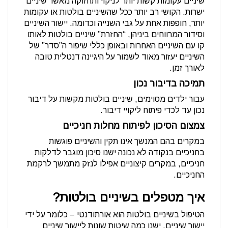
שיניים עקומות קשות יותר לניקוי ותחזוקה מאשר שיניים
ישרות. הקושי רב יותר ככל שהשיניים בולטות או עקומות
יותר, חופפות אחת על גבי השנייה וכדומה. יישור השיניים
וסידור המרווחים ביניהן, “החזרת” שיניים בולטות לאותו
קו עם השיניים האחרות ובאופן כללי שיפור ה”סדר” של
השיניים יעזור מאוד לשמור על היגיינה דנטלית טובה
לאורך זמן.
תמיכה בדיבור נכון
עבור ילדים מסוימים, שיניים בולטות מקשות על דיבור
נכון עד לכדי פיתוח ליקויי דיבור.
צמצום הסיכון לפיתוח מחלות חניכיים
במקרים בהם המנשך אינו תקין והשיניים פוגשות
בחניכיים בנקודה לא נכונה ישנו סיכון מוגבר לדלקות
חניכיים, במקרים קיצוניים אפילו לנזק מתמשך לרקמת
החניכיים.
איך מטפלים בשיניים בולטות?
הטיפול בשיניים בולטות הוא אורתודנטי – כלומר על ידי
יישור שיניים. ישנן כמה שיטות שונות ליישור שיניים