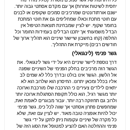
יחסית לשיטות אחרות) אך עם מקדם אסתטי גבוה יותר.
ישנם אורתודונטים שמרכיבים סמכים שקופים או לבנים
עם חוטי מתכת וכאלו שמחליפים גם את חוטי המתכת
בחומר שקוף. יש לציין שמבחינת תוצאות הטיפול אין
הבדל משמעותי אך יתכנו הבדלים בעמידות החומר וכל
החלפה (קחו בחשבון שיישור שיניים הוא תהליך ארוך של
חודשים רבים) מייקרת את התהליך.
גשר פנימי (לינגואלי)
דרך נוספת ליישר שיניים היא על ידי גשר לינגואלי. את
הגשר הזה מרכיבים בחלק הפנימי של השיניים שפונה
אל הלשון. הגשר אינו בולט ובדרך כלל לא שמים לב
אליו בכלל ומכאן יתרונו. החיסרון הוא שלרוב הוא לא
יתאים לילדים צעירים כי ההרכבה שלו מורכבת וארוכה
יותר מגשר רגיל, הוא כולל תקופת הסתגלות ארוכה יותר
ולרוב גם תחזוקה רבה יותר. עבור מבוגרים לאומת זאת,
שמחפשים פתרון אסתטי אך שווה לכל כיס, גשר פנימי
יכול להיות אופציה טובה מאוד. יש לציין עם זאת, שלא
כל מקרה של שיניים עקומות ניתן לתקן על ידי גשר
פנימי וההחלטה האם להציע למטופל את הסוג הזה של