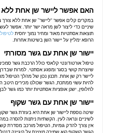
האם אפשר ליישר שן אחת ללא 
במקרים קלים אפשר “ליישר” שן אחת ללא צורך ב
שיניים כדי ליצור לשן מראה ישר יותר. אפשר לעשו
תוצאות אסתטיות מאוד ומחיר נמוך יחסית
לטיפול 
הרופא ימליץ על יישור השן בשיטות אחרות.
יישור שן אחת עם גשר מסורתי
טיפול אורטודונטי קלאסי כולל הרכבת גשר סמכים (
שיוצרות קושי בסגר ומפגע אסתטי. למרות שבדרך 
ליישר רק שן אחת. תכנון נכון של מהלך הטיפול מא
להיות עשוי ממתכת, הגשר שכולנו מכירים היטב המו
לחלופין, ישנן אופציות אסתטיות יותר כמו גשר ל
יישור שן אחת עם גשר שקוף
שיטה נוספת ליישור שן אחת היא בעזרת גשר שקו
לשיניים ונראה לעין. הקשתיות ניתנות להסרה במה
אין צורך להדק גומיות, הטיפול מורכב מסדרת קשת
הגשר השקוף הוא שמירה מצוינת על היגיינה דנטלי