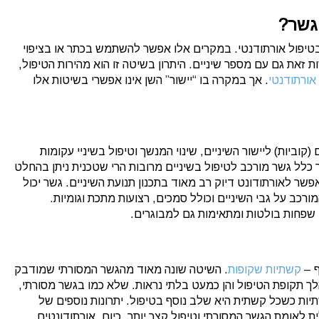
גשר?
טיפול אורתודנטי. במקרים אלו אפשר להשתמש בכתר או בציפוי
ת זאת גם עם מספר שיניים. היתרון בשיטה זו הוא מהירות הטיפול,
אורתודנטי
. אך במקרה בו “יישור” השן אינו אפשרי בשיטות אלו
קוביות) ליישור השיניים, שינוי המנשך וטיפול בשיניי עקומות
כלל גשר מורכב לטיפול בשיניים מרובות הרי שטכנית ניתן בהחלט
פשר לאורתודונט דיוק רב מאוד בתכנון תנועת השיניים. גשר יכול
רכב על גבי השיניים וכולל סמכים, רצועות מתכת וגומיות.
בן שפחות בולטות ומתאימות גם למבוגרים.
ף –
קשתיות שקופות
. השיטה שונה מאוד מהגשר המסורתי שמודבק
לך תקופת הטיפול והן כמעט בלתי נראות. שלא כמו בגשר מסורתי,
יות כשכל קשתית היא שלב נוסף בטיפול. יתרונות נוספים של
ת לאומת הגשר המסורתי וטיפול קצר יותר. כיום, אורתודונטים