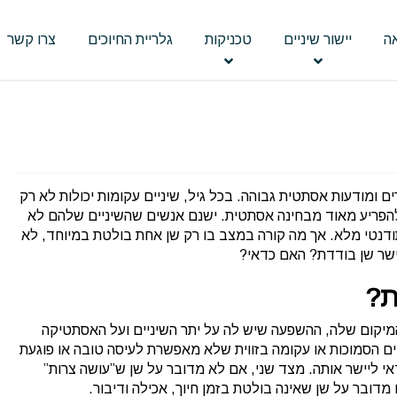
ה
יישור שיניים
טכניקות
גלריית החיוכים
צרו קשר
ורים ומודעות אסתטית גבוהה. בכל גיל, שיניים עקומות יכולות לא רק
להפריע מאוד מבחינה אסתטית. ישנם אנשים שהשיניים שלהם לא
תודנטי מלא. אך מה קורה במצב בו רק שן אחת בולטת במיוחד, לא
ישר שן בודדת? האם כדאי?
ת?
מיקום שלה, ההשפעה שיש לה על יתר השיניים ועל האסתטיקה
ם הסמוכות או עקומה בזווית שלא מאפשרת לעיסה טובה או פוגעת
י ליישר אותה. מצד שני, אם לא מדובר על שן ש”עושה צרות”
 מדובר על שן שאינה בולטת בזמן חיוך, אכילה ודיבור.