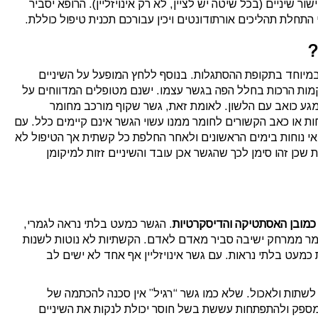
ור שיניים (בכל שיטה יש לציין, לא רק אינויזליין). הרופא יסביר
תחלת תהליכים אורתודונטים ויכין עבורכם תכנית טיפול כוללת.
?
מיוחד בתקופת ההסתגלות. בנוסף ללחץ המופעל על השיניים
ות הרכות בחלל הפה בגשר עצמו. ישנם מטופלים המדווחים על
מגע כואב עם הלשון. לאומת זאת, גשר שקוף מורכב מחומר
חות או כאב הקשורים לחומר ממנו עשוי הגשר אינם קיימים כלל. עם
י נוחות בימים הראשונים ולאחר החלפת כל קשתית אך הטיפול לא
ן זהו סימן לכך שהגשר אכן עובד והשיניים זזות למיקומן
וא כמובן האסתטיקה והדיסקרטיות
. הגשר כמעט בלתי נראה לגמרי,
ומר ממרחק ישיבה סביר מאדם לאדם. הקשתיות לא נוטות לשנות
 כמעט בלתי נראות. עם גשר אינויזליין אף אחד לא ישים לב
לשתות ולאכול. שלא כמו גשר “רגיל” אין סכנה להכתמה של
לא מספק ולהתפתחות עששת בשל חוסר יכולת לנקות את השיניים