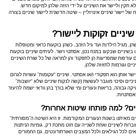
א תקין וליישר את השיניים על ידי הזזה שלהן למיקום חדש.
ל יישור שיניים אינויזליין – שיטה חדשנית ליישור שיניים בצורה
יניים זקוקות ליישור?
הן, מגיל הילדות ועד גיל הזהב. כשהן בוקעות כראוי ומטופלות
ו בשיניים שבקעו במנח נכון, אסתטי וישר. לעיתים שיניים בוקעות
ם עודפות שמפריעות הן לתפקוד והן למראה של כל שורת השיניים
יים וגורמות לתזוזה שלהן.
ישר אותן הוא תפקודי ו/או אסתטי. שיניים “עקומות” עשויות לגרום
יכיים וסיכוי מוגבר לעששת (קשה לנקות שיניים שלא “יושבות”
יקה גבוהה, בריאות ונעורים ומי שלא בורך בהן וודאי ישמח להיעזר
ואסתטיות.
יים? למה פותחו שיטות אחרות?
בים מאיתנו בשנות הנעורים המקודמות. זו היא השיטה ה”מסורתית”
חוברות לשיניים ואחת לשנייה עם חוט מתכת דק. גומיות הניתנות
ם לכל הגילאים ולכל המצבים האורתודונטים, גם החמורים