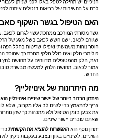
חניכיים יש תחילה לטפל באלו לפני שניתן לעבור ייש
לכם על החשיבות של בריאות דנטלית איתנה לפני ה
האם הטיפול בגשר השקוף כואב
גשר מסורתי המורכב ממתכת עשוי לגרום לכאב, ב
שגורם לכאב, ישנו חשש לכאב בשל מגע של הרקמ
חוסר נוחות משמעותי ואפילו שריטות בחלל הפה ו
פולימרי חלק ואינו כולל חלקי מתכת כך שחוסר נו
זאת, חלק מהמטופלים מדווחים על תחושת לחץ וא
אמור לכאוב. תחושת הלחץ למעשה מבשרת טובות שכ
החדש.
מה היתרונות של אינויזליין?
היתרון הברור ביותר של יישור שיניים אינויזליין ה
צריך להתאמץ כדי לשים לב אליו מקרוב, שלא ל
את צבען בזמן הטיפול ולא מתכהות כך שהן נותרות
שאתם עוברים יישור שיניים.
יתרון נוסף הוא
האפשרות להוציא את הקשתית
כדי 
השיניים, לשינויים בגוון ובצבע בעקבות ניקיון 