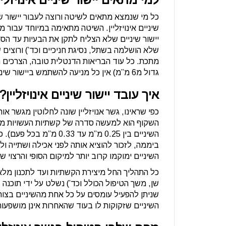
כל מי שנמצא מתאים לשיטה ורוצה לעבור יישור שי
שיניים אינויזליין. השיטה מתאימה במיוחד עבור מ
יישור שיניים שלא הצליח לתקן את הבעיות עד הסו
שלא הושלמה בשתל, נסיגת חניכיים וכד’) ורוצים 
מתכת. כל עוד הבריאות הדנטלית טובה, הצרכים ה
גדול מ6 מ”מ) אין כל מניעה להשתמש ביישור שיניים אינויזוליין.
איך עובד יישור שיניים אינויזלי
כפי שראינו, גשר אנויזליין שונה לחלוטין מגשר או
השקוף הוא למעשה סדרה של קשתיות העשויות מחו
ביממה, לזכור להוציא אותה לפני אכילה ושתייה ו
השיניים ימוקמו קרוב יותר למיקום הסופי והרצוי של
כל התהליך החל מיצירת הקשתיות ועד לתכנון מלא
שן, משך הטיפול הכולל וכד’) נשלט על ידי תוכנה
שניתן להפעיל עומסים על כל אחת מהשיניים בצו
השיניים שזקוקות לו בעוד שהאחרות אינן מושפעו