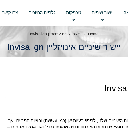
ה
יישור שיניים
טכניקות
גלריית החיוכים
צרו קשר
Home
יישור שיניים אינויזליין Invisalign
יישור שיניים אינויזליין Invisalign
שיניים שלנו, לריפוי בעיות שן (כמו עששת) ובעיות חניכיים. אך
ת, ספציפית תחום האורתודונטיה שואפת גם לתקן פגמים מבניים –