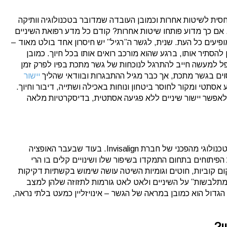
חסית לשיטות אחרות וכמובן העובדה שמדובר בטכנולוגיה וותיקה
אם כך מדוע פותחו שיטות אחרות? קודם כל מדע רפואת השיניים
ופיעים כל העת. שנית, לגשר ה”רגיל” יש חיסרון אחד בולט מאוד –
להסתיר אותו, ברגע שהוא מורכב רואים אותו בכל חיוך. כמובן
פל למעשה חייב להתרגל לנוכחות של גשר מתכת בפיו לפרק זמן
מסוים בגשר מתכת, אך כבר מגיל ההתבגרות ובוודאי שהליך
יישור
סתטי ומקור לחוסר ביטחון ונוחות באכילה ושתייה, דיבור וחיוך.
די לאפשר יישור שיניים ללא פגיעה אסתטית, בדיסקרטיות מלאה
גשר לשיניים אינויזליין, הגשר השקוף, הוא פיתוח טכנולוגי מהפכני של חברת Invisalign. בעוד שבעבר האופציה
ת הפיתוחים בתחום התמקדו בשיפור שלו ושינויים קלים בו הרי
קום קוביות, חוטים וגומיות השיטה עושה שימוש בקשתיות דקיקות
מתלבשות” על השיניים ולאט לאט גורמות לתזוזה שלהן למצב
גדול הוא כמובן במראה של הגשר – אינויזליין כמעט בלתי נראה,
ן?