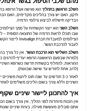
מהם שלבי הטיפול בגשר אינוזליי
השלב הראשון בתהליך
הוא פגישה אצל הרופא בה 
תיקון, האם יש צורך בהליכים מקדימים, האם הברי
הבדיקה תישלחו לביצוע צילומי הדמיה.
השלב השני
הוא ייצור הקשתיות על סמך הצילומים
שבו תוכלו לראות הדמיה של התוצאה הסופית – לר
הצילומים למעבדות
לעבור להרכבת הגשר.
השלב השלישי הוא הרכבת הגשר
. אין כל צורך ב
(למרות שבפעם הראשונה הרופא יעדיף להדגים כמ
ההוראות, להחליף בקשתית חדשה כשרופא השיניים 
(לרוב אחת לחודש עד שישה שבועות).
לאחר כ-3 חודשים עד שנה תוכו ליהנות משינ
השיניים וללא צורך בשום הליכים משלימים לאחר 
איך להתכונן ליישור שיניים שקוף
אין הכנות מיוחדות לפני ההליך, אין צורך בשום ה
אתם סובלים מעששת פעילה, בעיות שיניים שונות (