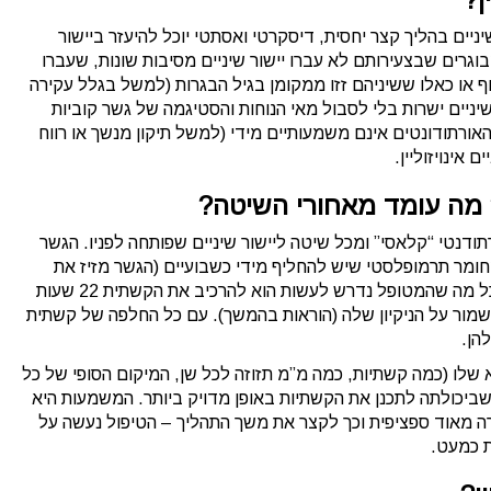
ניים בהליך קצר יחסית, דיסקרטי ואסתטי יוכל להיעזר ביישור
בוגרים שבצעירותם לא עברו יישור שיניים מסיבות שונות, שעברו
ף או כאלו ששיניהם זזו ממקומן בגיל הבגרות (למשל בגלל עקירה
שיניים ישרות בלי לסבול מאי הנוחות והסטיגמה של גשר קוביות
אורתודונטים אינם משמעותיים מידי (למשל תיקון מנשך או רווח
ין? מה עומד מאחורי השיטה?
רתודנטי “קלאסי” ומכל שיטה ליישור שיניים שפותחה לפניו. הגשר
מר תרמופלסטי שיש להחליף מידי כשבועיים (הגשר מזיז את
השיניים בין 0.25 מ”מ עד 0.33 מ”מ בכל פעם). כל מה שהמטופל נדרש לעשות הוא להרכיב את הקשתית 22 שעות
לשמור על הניקיון שלה (הוראות בהמשך). עם כל החלפה של קשתית
הן.
 שלו (כמה קשתיות, כמה מ”מ תזוזה לכל שן, המיקום הסופי של כל
 שביכולתה לתכנן את הקשתיות באופן מדויק ביותר. המשמעות היא
רה מאוד ספציפית וכך לקצר את משך התהליך – הטיפול נעשה על
ת כמעט.