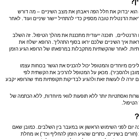
ן?
הוא יבדוק את חלל הפה ויאבחן את מצב השיניים – מה דורש
אות הדנטלית טובה מספיק כדי להתחיל יישור שיניים ועוד. לאחר
 הדנטליים, תוכנה ייעודית מתכננת את מהלך הטיפול. זה השלב
אות איך השיניים שלכם יראו בסוף התהליך. הרופא ישלח את
 חברת Invisalign לייצור הקשתיות. לאחר שהקשתיות מתקבלות במרפאתו של הרופא הגיע הזמן
הליכים מיוחדים והמטופל יכול להכניס את הגשר בכוחות עצמו
ובן ולהסביר). מכאן על המטופל להרכיב את הקשתית לפי
יורה לו לעשות זאת ולהגיע לבדיקות תקופתיות מתי שהרופא יקבע
יים ישרות ואסתטיות יותר ללא תופעות לוואי מיוחדות, ללא הכתמה של
הטיפול.
?
כנה יום לפני השימוש הראשון או במעבר בין השלבים. כמובן שאם
חורים בשיניים, כתרים שהגיע הזמן להחליף וכד’) או מחלת