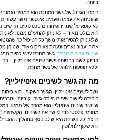
ביותר.
היתרון הגדול של גשר המתכת הוא המחיר הנמוך י
שהוכיחה את עצמה פעמים אינספור משך עשורים. 
לא קופא על שמריו ופיתוחים טכנולוגיים חדשים מ
הוא בולט מאוד – לא ניתן להתעלם ממנו, לא ניתן 
שלא ניתן להסיר אותו משך כל הטיפול כך שהמטו
ארוך. עבור נערים ונערות צעירים מאוד ישנו חן 
שיניים עבור מבוגרים
גשר מתכת עשוי להיות מפגע א
בדיוק לשם כך פותח יישור שיניים אינויזליין – כ
וללא תופעות הלוואי של גשר מתכת.
מה זה גשר לשיניים אינויזיליין?
היחידה ליישור שיניים הייתה גשר “קוביות” ומרבי
שיישור שיניים אינויזליין הוא מהפך של ממש. במ
מחומר פלסטי כדי ליישר את השיניים. הקשתיות “
הרצוי. כל קשתית היא שלב נוסף בתהליך. ההבדל ה
הוא שקוף לחלוטין.
למי מתאים יישור שיניים אינויזליי