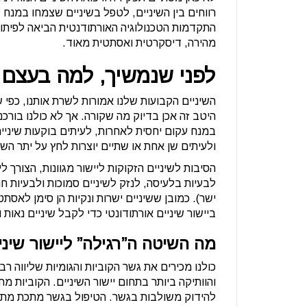
רווחים בין השיניים, לטפל בשיניים שצמחו במנח ל
התקדמות הטכנולוגיה האורתודנטית הביאה לפיתוח ש
מהירה, דיסקרטית ואסתטית מאוד.
לפני שנמשיך, למה בעצם ש
השיניים הקבועות שלנו אמורות לשרת אותנו, כפי ש
היטב זה אכן בדיוק מה שקורה. אך לא כולנו בורכנ
במנח עקום יחסית לאחרות, לעיתים בוקעות שיניי
ולעיתים שן אחת או שתיים יוצרות לחץ על יתר השינ
הסיבות לשיניים הזקוקות ליישור מגוונות, הצורך לי
לבעיות בלעיסה, לנזק לשיניים סמוכות ולבעיות חנ
ישר). כמובן ששיניים ישרות ונקיות הן סימן לאסתט
ביישור שיניים אורתודונטי כדי לקבל שיניים נאות 
מה השיטה ה”רגילה” ליישור שינ
כולנו מכירים את גשר הקוביות והגומיות שליווה ר
והוותיקה ביותר בתחום יישור השיניים. הקוביות מ
להידוק משולבות בגשר. הטיפול בגשר מתכת מתאי