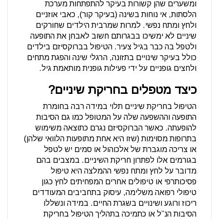
ומשערים שהן קשורות בעיקר להתפתחות מערכת
הלסתות, אי נוחות בשינה (בעיקר קור), כאבי אוזניים
ולחץ ומתח נפשי. למרות שמרבית הילדים שחורקים
שיניים לא ימשיכו בבגרותם חשוב לאבחן את התופעה
ולטפל בה כבר בגיל צעיר. הטיפול בברוקסיזם בילדים
כולל בעיקר שינויים בתזונה, הרגלי שינה והפגת מתחים
ולחצים גופניים על ידי פעילות גופנית מותאמת גיל.
כיצד מטפלים בחריקת שיניים?
הטיפול בחריקת שיניים תלוי במידה רבה בחומרת
התופעה וההשפעה שלה על המטופל כמו גם הסיבות
להופעתה. כאשר הברוקסיזם נגרם כתוצאה משימוש
בתרופות מסוימות (שזו היא אחת מתופעות הלוואי שלהן)
או צריכה מוגברת של אלכוהול או סמים יש לטפל
בגורמים אלו לפתרון חריקת השיניים. במצבים בהם
מדובר על לחץ ומתח נפשי ההמלצה היא טיפול
פסיכותרפי או טיפולים אחרים המפחיתים לחץ כגון
טיפולי רפואה משלימה, עיסוק בתחביבים המעודדים
ריכוז ורוגע ושינויים בשגרת החיים. במידה ונשללו
הסיבות הנ”ל או כתמיכה בתהליך הטיפול בחריקת