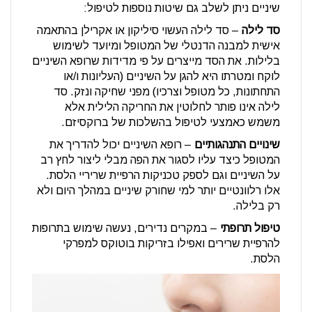
שיניים ניתן לשלב גם שיטות נוספות לטיפול:
סד לילה
– סד לילה העשוי סיליקון או אקרילן בהתאמה
אישית למבנה הדנטלי של המטופל ומיועד לשימוש
בלילות. את הסד מייצרים על פי מדידות שרופא השיניים
לוקח ומטרתו היא להגן על השיניים (העליונות ו/או
התחתונות, כל מטופל וצרכיו) מפני שחיקה ונזק. סד
לילה אינו פותר לחלוטין את החריקה הלילית אלא
משמש כאמצעי לטיפול בהשלכות של ברוקסיזם.
שינויים התנהגותיים
– רופא השיניים יכול להדריך את
המטופל כיצד עליו לסגור את הפה מבלי ליצור לחץ רב
על השיניים וגם לספק טכניקות הרפיית שריריי הלסת.
אלו רלוונטיים יותר למי שחורק שיניים במהלך היום ולא
רק בלילה.
טיפול תרופתי
– במקרים נדירים, נעשה שימוש בתרופות
להרפיית שרירים ואפילו בזריקות בוטוקס למפרקי
הלסת.