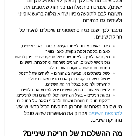
וכלל אינם מודעים לכך (באופן לא מפתיע שכן הם
ישנים). פעמים רבות אלו הם בני הזוג שמסבים את
תשומת לבם לתופעה מכיוון שהיא מלווה ברעש אופייני
ולעיתים גם בנחירות.
מעבר לכך ישנם כמה סימפטומים שיכולים להעיד על
חריקת שיניים:
כאבי ראש במיוחד לאחר הקימה בבוקר, כאבי אוזניים,
כאבים בלסת ולסת נוקשה, כאבי צוואר
נזק נראה לעיין – לאחר שנים של חריקת שיניים ניתן לראות
נזק ממשי לשיניים. השיניים נשחקות ומתקצרות, השיניים
התחתונות נראות שחוקות באופן בולט.
כשל בשתלים או פגיעה בשחזורים – לעתים שתל דנטלי
ייכשל בשל ברוקסיזם, כך גם כתרים וגשרים יכולים
להישחק ולהיפגע בגלל חריקת השיניים.
לחיים פצועות – הידוק השיניים יכול לפצוע את הלחיים.
נסיגת חניכיים – בשל השחיקה יכול להיגרם נזק לחניכיים,
דלקות חניכיים חוזרות ונשנות ולבסוף נסיגה של החניכיים.
מי שסובל מאחת או יותר מן התופעות הנ”ל כדאי שייגש
למרפאת השיניים
ויבדוק את האפשרות שהוא סובל
מחריקת שיניים.
מה ההשלכות של חריקת שיניים?