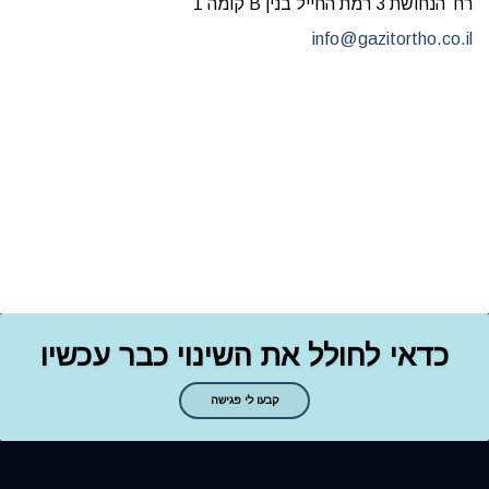
רח’ הנחושת 3 רמת החייל בנין B קומה 1
info@gazitortho.co.il
כדאי לחולל את השינוי כבר עכשיו
קבעו לי פגישה