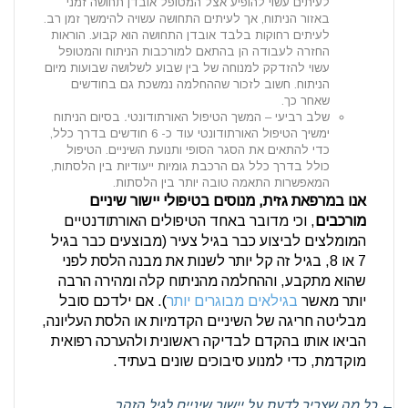
לעיתים עשוי להופיע אצל המטופל אובדן תחושה זמני
באזור הניתוח, אך לעיתים התחושה עשויה להימשך זמן רב.
לעיתים רחוקות בלבד אובדן התחושה הוא קבוע. הוראות
החזרה לעבודה הן בהתאם למורכבות הניתוח והמטופל
עשוי להזדקק למנוחה של בין שבוע לשלושה שבועות מיום
הניתוח. חשוב לזכור שההחלמה נמשכת גם בחודשים
שאחר כך.
שלב רביעי – המשך הטיפול האורתודונטי
.
בסיום הניתוח
ימשיך הטיפול האורתודונטי עוד כ- 6 חודשים בדרך כלל,
כדי להתאים את הסגר הסופי ותנועת השיניים. הטיפול
כולל בדרך כלל גם הרכבת גומיות ייעודיות בין הלסתות,
המאפשרות התאמה טובה יותר בין הלסתות.
אנו במרפאת גזית, מנוסים בטיפולי יישור שיניים
מורכבים
, וכי מדובר באחד הטיפולים האורתודנטיים
המומלצים לביצוע כבר בגיל צעיר (מבוצעים כבר בגיל
7 או 8, בגיל זה קל יותר לשנות את מבנה הלסת לפני
שהוא מתקבע, וההחלמה מהניתוח קלה ומהירה הרבה
יותר מאשר
בגילאים מבוגרים יותר
). אם ילדכם סובל
מבליטה חריגה של השיניים הקדמיות או הלסת העליונה,
הביאו אותו בהקדם לבדיקה ראשונית ולהערכה רפואית
מוקדמת, כדי למנוע סיבוכים שונים בעתיד.
←
כל מה שצריך לדעת על יישור שיניים לגיל הזהב