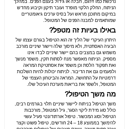
נרכשת כמו זיהום, חבלה או גידול בעצם הפנים. במהלך
הניתוח, החלק הלקוי מופרד ועובר תיקון וקיבוע מחדש
במיקום מתוכנן מראש ועל בסיס ערכים גיאומטריים
שמותאמים למבנה הפנים של המטופל.
באילו בעיות זה מטפל?
היתרון העיקרי של הליך זה הוא הטיפול בגורם עצמו של
הבעיה האסתטית, ולא מיסוך שלה ויישור שיניים מורכב
משמש גם במצבים בהם יישור שיניים לבדו אינו
מספיק. הניתוח מאפשר מנח לסתות תקין, משפר מנשך
ואת תפקוד הלסת וכן משפר את אסתטיקת המראה
ולפעמים גם את הדיבור. לניתוח יכולות להיות השלכות
דרמטיות על התחושה, המראה והביטחון העצמי של
המטופל, ולשפר את בריאות מערכת העיכול שלו.
מה משך הטיפול?
משך הטיפול בניתוח ליישור שיניים תלוי בגורמים רבים,
כולל סוג מידת ליקוי הסגר, גיל המטופל, מורכבות
הטיפול וסוג המכשור. טיפול אורתודונטי פעיל עשוי
להימשך בממוצע 18 – 24 חודשים, טיפול פשוט וקצר