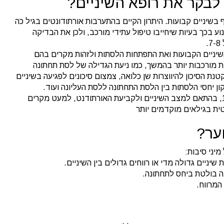
לבקר את רופא השיניים?
חלף בשיניים קבועות. היתרון הקיים בהתערבות אורתודונטים בגיל כה
ע בכך בעיות שיחייבו טיפול עתידי מורכב, ולכן את הבדיקה
.
יניים הקבועות ואת התפתחות הלסתות ולזהות מקרים בהם
 מורכבות יותר בהמשך, כמו ניעת הגדילה של לסת תחתונה
ת הסיכון להיווצרות שן כלואה, צמצום סיכונים לפגיעה בשיניים
ון יחסי הלסתות בין הלסת התחתונה ללסת העליונה ועוד.
הטיפול האורתודנטי עצמו מתחיל בסביבות גיל 11, בהתאם למצב השיניים ולקביעת האורתודנט, למעט מקרים
ית בגילאים מוקדמים יותר
וער?
מיני סיבות:
שיניים גדולה מדי או רווחים גדולים בין השיניים.
נה בולטת ביחס לתחתונה.
המרווח.