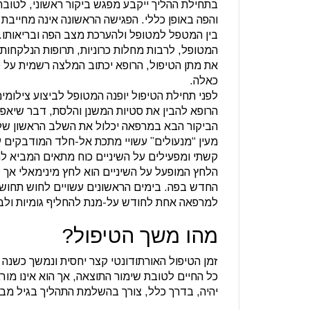
בתחילת ההליך ייקבע מפגש ביקור ראשוני, לטובת 
והפה באופן כללי. הפגישה הראשונה אינה מחייבת 
בין המטפל למטופל ולהערכת מצב הפה ובריאותו.
המטופל, לרבות מחלות כרוניות, תרופות הנלקחות 
את מתן הטיפול, הרופא יכתוב המלצה רשמית על טי
כאלה.
לפני תחילת הטיפול יופנה המטופל לביצוע צילומים
הרופא להבין את סטיות המשנן והלסת, דבר שיאפ
הביקור הבא במרפאה יכלול את השלב הראשון של 
מעין “מנעולים” עשויי מתכת אל-חלד המודבקים 
קשתי ומפעילים על השיניים כוח מתאים המביא לתז
הלחץ המופעל על השיניים הוא לחץ מינימאלי אך
החדש בפה. בימים הראשונים עשויים לחוש תחושו
למרפאה אחת לחודש על-מנת להחליף גומיות ול
מהו משך הטיפול?
זמן הטיפול האורתודונטי קצר יחסית ונמשך כשנה
כל החיים לטובת שימור התוצאה, אך הוא אינו מור
יהיה, בדרך כלל, צורך בהשלמת התהליך בגיל מב