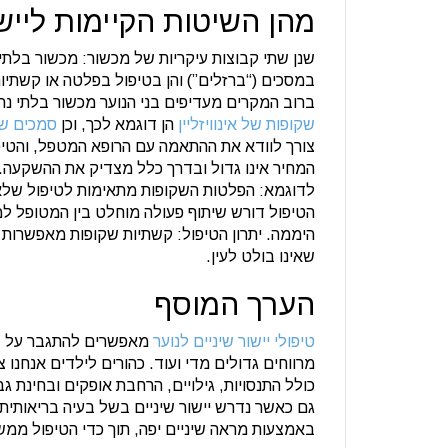
מהן השיטות הקיימות ליישו
שנן שתי קבוצות עיקריות של מכשור: מכשור בלתי 
במסכים (“ברזלים”) והן בטיפול בפלטה או קשתיות
ברוב המקרים מעדיפים בני הנוער מכשור בלתי נר
שקופות של אינוויזליין
הן דוגמא לכך, וכן
סמכים ש
צורך לוודא את ההתאמה עם הרופא המטפל, והטיפו
המחיר אינו גדול ובדרך כלל מצדיק את ההשקעה.
לדוגמא: הפלטות השקופות מתאימות לטיפול שלאח
הטיפול דורש שיתוף פעולה מוחלט בין המטופל 
היממה. יתרון הטיפול: קשתיות שקופות מאפשרות 
שאינו בולט לעין.
הערך המוסף
טיפולי יישור שיניים לנוער
מאפשרים להתגבר על בעי
מרווחים גדולים מדי ועוד. כהורים לילדים אנחנו צ
כולל התנסויות, גילויים, הרחבת אופקים ובחינת ג
גם כאשר נדרש יישור שיניים בשל בעיה בריאותית
באמצעות מראה שיניים יפה, תוך כדי הטיפול ממש