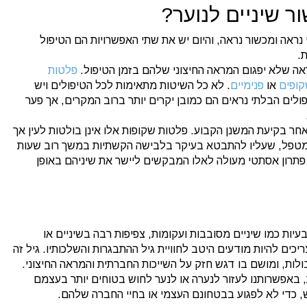
ר שיניים לנוער?
נראה ומכשור נראה, והיום יש את שתי האפשרויות הם הטיפול
.
אה שלא יפגום המראה החיצוני שלהם בזמן הטיפול.
פלטות
קופים
או
פנימיים
. לא כל השיטות מתאימות לכל הטיפולים ויש
לים הבלתי נראים הם כמובן יקרים יותר ברוב המקרים, אך פער
ר בקיעת המשנן הקבוע. פלטות שקופות אלו אינן בולטות לעין אך
למטפל, שעליו להתבטא בעיקר בלבישה הקשתיות במשך רוב שעות
פתרון אסתטי מעולה לאלו המבקשים ליישר את שיניהם באופן
ות כמו שיניים מסובבות ועקומות, צפיפות רבה בשיניים או
ריכים להיות מודעים היטב לחוויית גיל ההתבגרות והשלכותיו. גיל זה
בולות, ומושם בו דגש חזק על השייכות החברתית והמראה החיצוני.
, באפשרותנו לעזור לנערה או לנער לחוש בטוחים יותר בעצמם
, כדי לא לפגוע בבטחונם העצמי או בחיי החברה שלהם.