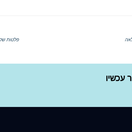
לאה
פלטות שק
 עכשיו