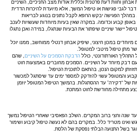
אבחון וחוות דעת פרטנית וכללית אודות מצב החניכיים, השיניים
דבר לגבי פגישות או טיפול המשך, אלא מיועדת להיכרות הדדית
 במהלך הפגישה יבקש הרופא לקבל נתונים בנוגע לבריאות
באופן קבוע וכדומה. במקרה שאין בעיות מיוחדות שעשויות לעכב
פול יישור שיניים שיפתור את הבעיות שנתגלו, במידה ואכן נתגלו
 מיוחדים במכון חיצוני, שיפיק אבחון דנטלי ממוחשב, ממנו יוכל
שר מתן טיפול מיטבי למטופל.
התהליך האורתודונטי, כולל
הדבקת הסמכים על השיניים
, שהם
עם דבק מיוחד על השיניים. הסמכים מחוברים באמצעות חוט
וזתן למקום הנכון, בהתאם לתוכנית הטיפול.
 קבוע והמטופל עשוי להזדקק למספר ימים עד שיסתגל למכשור
ת של “דקירה” עד ההסתגלות. בהמשך הטיפול המטופל יוזמן
בצע מתחילה מחודשת לחוט המתכת.
 עד שנה וחצי ברוב המקרים. השלב הפאסיבי שאחרי הטיפול נמשך
גש ואינו מטריד כלל. במקרים בהם לא נעשה טיפול קיבוע ושימור
וגר בשל התנועה הבלתי נפסקת של הלסת.