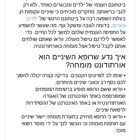
ביטחונם העצמי של ילדים ומבוגרים כאחד, ולא רק
לגבי בריאותם. מחקרים מוכיחים כי שיניים עקומות הן
בעלות השפעה רבה על ביטחונם הרגשי של
ילדים
ונערים
, בדומה לגובה ומשקל גוף, מה שעשוי להשפיע
על התפיסה העצמית שלהם למשך לכל החיים. כדי
לאפשר לילדכם טיפול מעולה, וודאו שאתם שולחים
אותם לקבל טיפול אצל מומחה באורתודונטיה.
איך נדע שרופא השיניים הוא
אורתודונט מומחה?
• שימו לב לפרטים הקטנים. בדיקה קצרה יכולה לחסוך
לכם כסף רב וכאבי שיניים מיותרים.
• וודאו ששם הרופא מופיע ברשימת המומחים
שמפורסמת באתר האינטרנט של האגודה
האורתודונטית או באתר האינטרנט של ההסתדרות
לרפואת שיניים.
• וודאו כי הרופא מחזיק בתעודת מומחה יישור שיניים
עם חותמת מומחה וכי הוכשר לכך על ידי מוסד רפואי
מוכר.