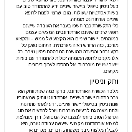
בעל ניסיון טיפולי ביישור שיניים ידע להתמודד טוב עם
בעיות אסתטיות שעולות, מובן שרצוי לפנות לרופא
שיניים אורתודונט מומחה.
כלי התקשורת כבר חשפו בעבר את העובדה שישנם
רופאי שיניים שאינם אורתודונטים המציגים עצמם
במומחים. יישור שיניים הוא מקצוע של ממש – ומקצוע
מורכב, כזה הדורש ראיה מערכתית. התחום נשען על
רקע נרחב והכשרה ממושכת המבססת ניסיון נצבר. כל
אלו מקנים לרופא המומחה יכולות להתמודד עם בעיות
יישור שיניים מורכבות. אל תהססו לערוך בירורים
מקיפים.
ותק וניסיון
מלבד הכשרת האורתודונט, בדקו כמה שנות וותק הוא
צבר בתחום יישור השיניים. אורתודונט וותיק שמאחוריו
שנות ניסיון בטיפולי יישור שיניים, ידע לאתר פתרונות
ולתת מענה גם לבעיות מורכבות ויוכל להתאים את סוג
הטיפול הטוב ביותר למצבו של המטופל. דרך מומלצת
למצוא אורתודונט מקצועי שיעשה עבודה טובה, היא
לקבל המלצות מבני משפחה, חברים, מכרים או