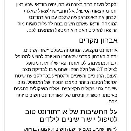
ולקבל מענה ברור בצורה נעימה, יהיה בוודאי שבע רצון
יותר מתוצאות הטיפול. אל תתביישו לשאול שאלות
ולבחון את האינטראקציה שלכם עם האורתודנט
המומחה. וודאו שאתם חשים בנוח להעלות סוגיות מול
הרופא ולהחליט האם הוא המטפל המתאים לכם.
אבחון מקדים
אורתודנט מקצועי, המתמחה בעולם יישור השיניים,
יתחיל באבחון קפדני שלאחריו הוא יוכל להציע למטופל
תכנית מתאימה. לכן אותו רופא ישלח את המטופל
לצילום CT של חלל הפה וישתמש בו לבדיקת מצב
העצם, החניכיים והשיניים ולהסתייע בכך לקביעת שיטת
הטיפול הטובה ביותר במצבו הנוכחי של המטופל. מובן
שישנם גם שיקולים תקציביים, אולם השיקולים הנוגעים
באיכותו, הכשרתו וניסיונו של האורתודונט חשובים יותר
מהם.
על החשיבות של אורתודונט טוב
לטיפול יישור שיניים לילדים
ליישור שיניים מקצועי ישנה חשיבות עצומה בחיזוק