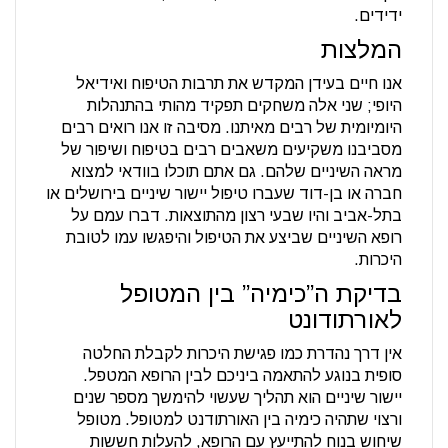
ידידים.
המלצות
אנו חיים בעידן המקדש את תרבות הטיפוח ואידיאל
היופי; שני אלה משחקים תפקיד מהותי בהתנהלות
היומיומית של רבים מאיתנו. מסיבה זו אנו רואים רבים
מסביבנו משקיעים משאבים רבים בטיפוח ושיפור של
מראה השיניים שלהם. גם אתם תוכלו בוודאי למצוא
חברה או בן-דוד שעברו טיפול יישור שיניים בירושלים או
בתל-אביב והיו שבעי רצון מהתוצאות. דברו עמם על
רופא השיניים שביצע את הטיפול והיפגשו עמו לטובת
היכרות.
בדיקת ה”כימיה” בין המטופל
לאורתודונט
אין דרך נהדרת כמו פגישת היכרות לקבלת החלטה
סופית בנוגע להתאמה ביניכם לבין הרופא המטפל.
יישור שיניים הוא תהליך שעשוי להימשך מספר שנים
ורצוי שתהיה כימיה בין האורתודנט למטופל. מטופל
שיחוש בנוח להתייעץ עם הרופא, להעלות חששות