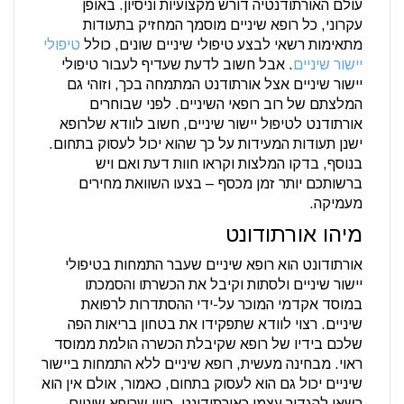
עולם האורתודנטיה דורש מקצועיות וניסיון. באופן
עקרוני, כל רופא שיניים מוסמך המחזיק בתעודות
מתאימות רשאי לבצע טיפולי שיניים שונים, כולל
טיפולי
יישור שיניים
. אבל חשוב לדעת שעדיף לעבור טיפולי
יישור שיניים אצל אורתודנט המתמחה בכך, וזוהי גם
המלצתם של רוב רופאי השיניים. לפני שבוחרים
אורתודנט לטיפול יישור שיניים, חשוב לוודא שלרופא
ישנן תעודות המעידות על כך שהוא יכול לעסוק בתחום.
בנוסף, בדקו המלצות וקראו חוות דעת ואם ויש
ברשותכם יותר זמן מכסף – בצעו השוואת מחירים
מעמיקה.
מיהו אורתודונט
אורתודונט הוא רופא שיניים שעבר התמחות בטיפולי
יישור שיניים ולסתות וקיבל את הכשרתו והסמכתו
במוסד אקדמי המוכר על-ידי ההסתדרות לרפואת
שיניים. רצוי לוודא שתפקידו את בטחון בריאות הפה
שלכם בידיו של רופא שקיבלת הכשרה הולמת ממוסד
ראוי. מבחינה מעשית, רופא שיניים ללא התמחות ביישור
שיניים יכול גם הוא לעסוק בתחום, כאמור, אולם אין הוא
רשאי להגדיר עצמו כאורתודונט. כיוון שרופא שיניים